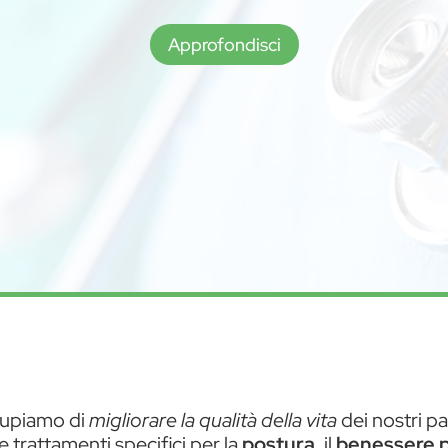
Approfondisci
ccupiamo di
migliorare la qualità della vita
dei nostri pa
 trattamenti specifici per la
postura
, il
benessere p