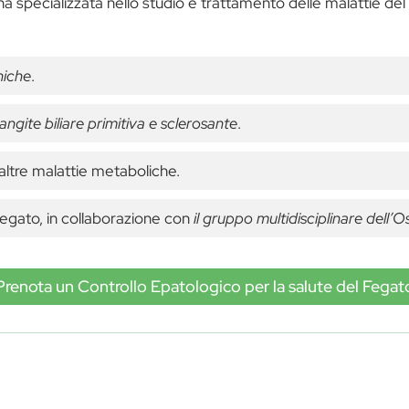
specializzata nello studio e trattamento delle malattie del feg
oniche
.
angite biliare primitiva e sclerosante
.
altre malattie metaboliche.
fegato, in collaborazione con
il gruppo multidisciplinare del
Prenota un Controllo Epatologico per la salute del Fegat