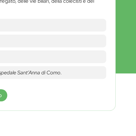
ato, delle vie biliari, della colecisti e del
l’Ospedale Sant’Anna di Como
.
o