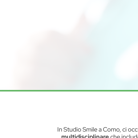
In
Studio Smile a Como
, ci o
multidisciplinare
che include