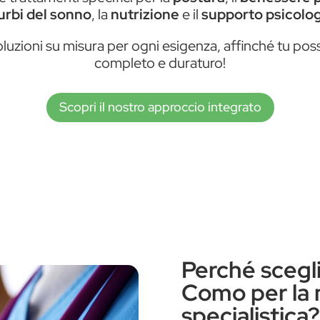
urbi del sonno
, la
nutrizione
e il
supporto psicolo
 soluzioni su misura per ogni esigenza, affinché tu 
completo e duraturo!
Scopri il nostro approccio integrato
Perché scegli
Como per la 
specialistica?