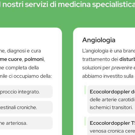
I nostri servizi di medicina specialistic
Angiologia
ne, diagnosi e cura
L’angiologia è una bran
come cuore
,
polmoni
,
trattamento dei
disturb
one completa della
soluzioni per
prevenire 
Smile ci occupiamo della:
abbiamo investito sulla
proccio integrato.
Ecocolordoppler de
delle arterie carotid
estinali croniche.
ischemici transitori.
ne arteriosa.
Ecocolordoppler T
venosa cronica cere