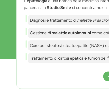
L’
epatologia
è una branca della medicina interna 
pancreas. In
Studio Smile
ci concentriamo su:
Diagnosi e trattamento di
malattie virali cr
Gestione di
malattie autoimmuni
come
col
Cure per steatosi, steatoepatite (NASH) e 
Trattamento di cirrosi epatica e tumori del 